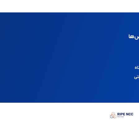
‌ها
اه
تی