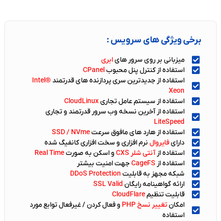
برخی ویژگی های سرویس :
میزبانی بر روی سرور های
ابری
استفاده از کنترل پنل محبوب
CPanel
استفاده از جدیدترین سری پردازنده های قدرتمند
Intel®
Xeon​
استفاده از سیستم عامل تجاری
CloudLinux
استفاده از آخرین نسخه وب سرور قدرتمند و تجاری
LiteSpeed
استفاده از هارد های مافوق سرعت
SSD / NVme
دارای
فایروال
نرم افزاری و سخت افزاری کانفیگ شده
استفاده از
آنتی شلر CXS
و اسکن به صورت
Real Time
استفاده از
CageFS
جهت امنیت بیشتر
شبکه مجهز به قابلیت
DDoS Protection
ارائه گواهینامه رایگان
SSL Valid
قابلیت تنظیم
CloudFlare
امکان
تغییر نسخ PHP
و فعال کردن / غیرفعال توابع مورد
استفاده