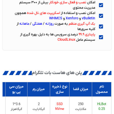
امکان
نصب و فعال سازی خودکار
بیش از ۳۰۰ سیستم
مدیریت محتوی
امکان نصب و استفاده از
اسکریپت های نال شده
همچون
vBulletin
و
Xenforo
و
WHMCS
بک آپ گیری منظم
به صورت
روزانه
/
هفتگی
/
ماهانه
از
کلیه سرورها
پایداری
۹۹.۹
درصدی سرویس ها به دلیل بهره گیری از
سیستم عامل
CloudLinux
پلن های هاست بات تلگرام
نام
نوع ذخیره
میزان سی
میزان فضا
میزان رم
کن
محصول
سازی
پی یو
3.6*1
2
SSD
250
HLBot
l
0.25
مگابایت
NVme
گیگابایت
گیگاهرتز