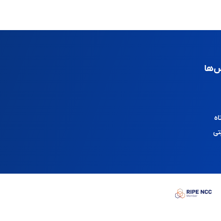
‌ها
اه
تی