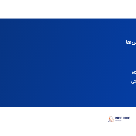
‌ها
اه
تی