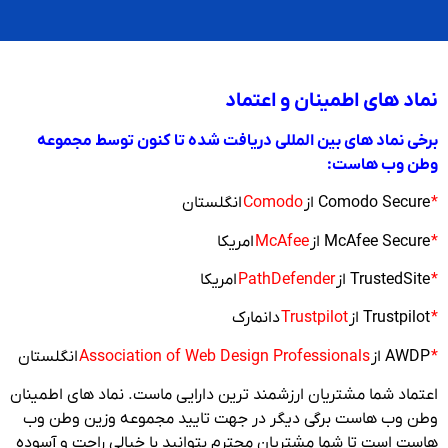
نماد های اطمینان و اعتماد
برخی نماد های بین المللی دریافت شده تا کنون توسط مجموعه
وطن وب هاست:
*
Comodo Secure از
Comodo
انگلستان
*
McAfee Secure از
McAfee
امریکا
*
TrustedSite از
PathDefender
امریکا
*
Trustpilot از
Trustpilot
دانمارک
*
AWDP از
Association of Web Design Professionals
انگلستان
اعتماد شما مشتریان ارزشمند ترین دارایی ماست. نماد های اطمینان
وطن وب هاست برگی دیگر در جهت تایید مجموعه وزین وطن وب
هاست است تا شما مشتریان محترم بتوانید با خیالی راحت و آسوده