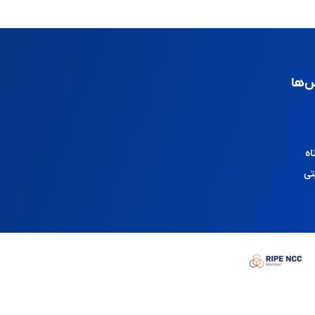
‌ها
اه
تی