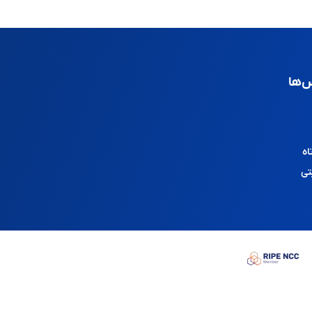
‌ها
اه
تی