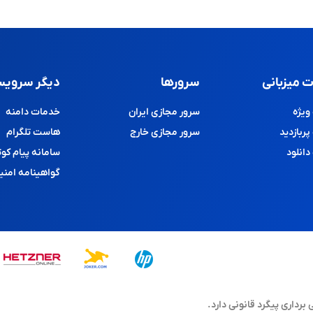
 میزبانی
سرورها
دیگر سرویس
یژه
سرور مجازی ایران
خدمات دامنه
ربازدید
سرور مجازی خارج
هاست تلگرام
انلود
سامانه پیام کوت
گواهینامه امنی
اری پیگرد قانونی دارد.