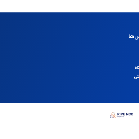
‌ها
اه
تی