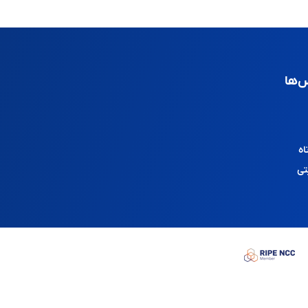
‌ها
اه
تی