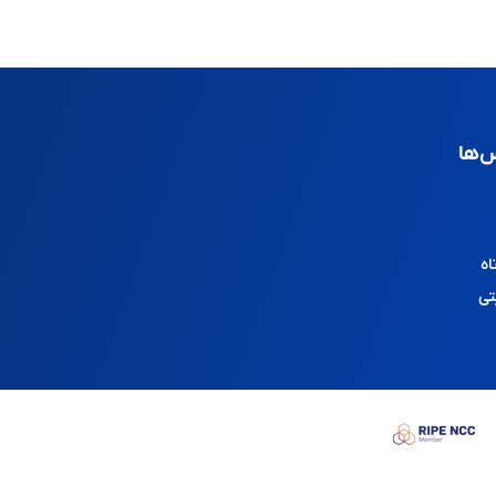
‌ها
اه
تی