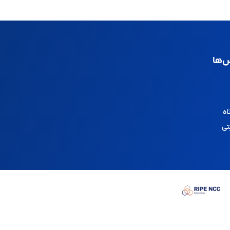
‌ها
اه
تی