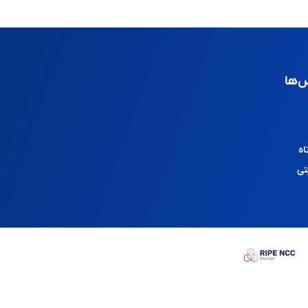
‌ها
اه
تی