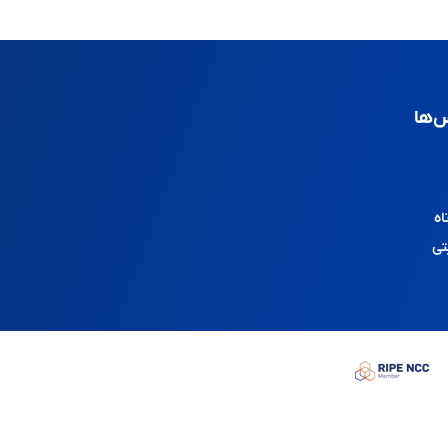
‌ها
اه
تی