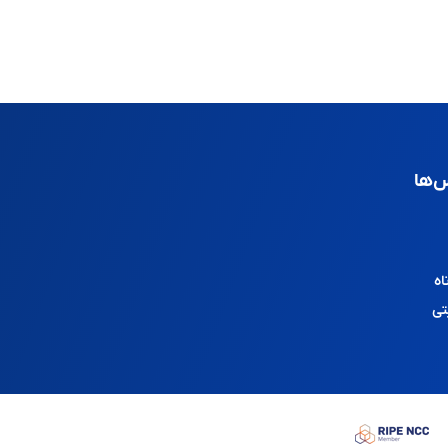
‌ها
اه
تی