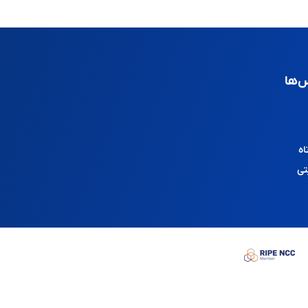
‌ها
اه
تی