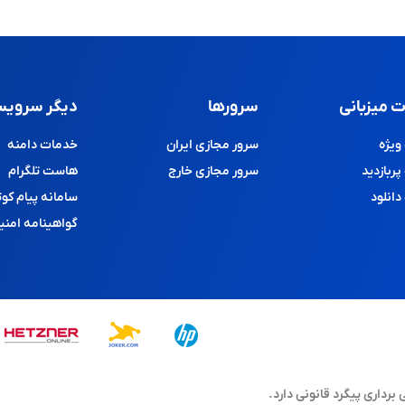
 میزبانی
سرورها
دیگر سرویس
یژه
سرور مجازی ایران
خدمات دامنه
ربازدید
سرور مجازی خارج
هاست تلگرام
انلود
سامانه پیام کوت
گواهینامه امنی
اری پیگرد قانونی دارد.